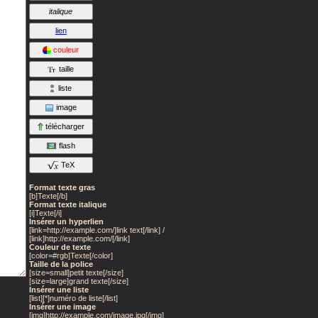
italique
lien
couleur
taille
liste
image
télécharger
flash
TeX
Format texte gras
[b]Texte[/b]
Format texte italique
[i]Texte[/i]
Insérer un hyperlien
[link=http://example.com/]link text[/link] /
[link]http://example.com/[/link]
Couleur de texte
[color=#rgb]Texte[/color]
Taille de la police
[size=small]petit texte[/size]
[size=large]grand texte[/size]
Insérer une liste
[list][*]numéro de liste[/list]
Insérer une image
[img]http://example.com/image.jpg[/img]