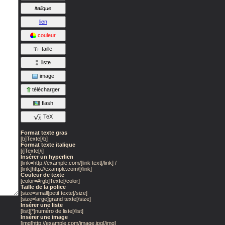
italique
lien
couleur
taille
liste
image
télécharger
flash
TeX
Format texte gras
[b]Texte[/b]
Format texte italique
[i]Texte[/i]
Insérer un hyperlien
[link=http://example.com/]link text[/link] /
[link]http://example.com/[/link]
Couleur de texte
[color=#rgb]Texte[/color]
Taille de la police
[size=small]petit texte[/size]
[size=large]grand texte[/size]
Insérer une liste
[list][*]numéro de liste[/list]
Insérer une image
[img]http://example.com/image.jpg[/img]