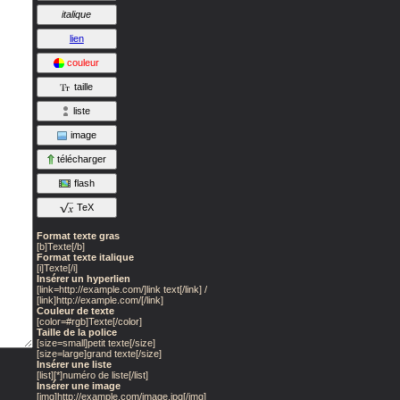
italique
lien
couleur
taille
liste
image
télécharger
flash
TeX
Format texte gras
[b]Texte[/b]
Format texte italique
[i]Texte[/i]
Insérer un hyperlien
[link=http://example.com/]link text[/link] /
[link]http://example.com/[/link]
Couleur de texte
[color=#rgb]Texte[/color]
Taille de la police
[size=small]petit texte[/size]
[size=large]grand texte[/size]
Insérer une liste
[list][*]numéro de liste[/list]
Insérer une image
[img]http://example.com/image.jpg[/img]