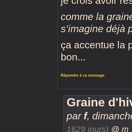
je crois avoir r
comme la graine
s’imagine déjà pi
ça accentue la 
bon...
Répondre à ce message
Graine d'hi
par
f
,
dimanche
1629 jours)
@ m