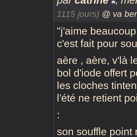
par
catrine
,
mer
1115 jours)
@ va be
"j'aime beaucoup 
c'est fait pour sou
aère , aère, v'là l
bol d'iode offert 
les cloches tinte
l'été ne retient po
:
son souffle point n