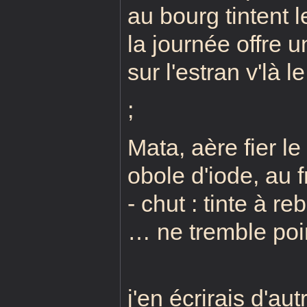
au bourg tintent 
la journée offre u
sur l'estran v'là 
;
Mata, aère fier le
obole d'iode, au fr
- chut : tinte à re
… ne tremble poin
j'en écrirais d'aut