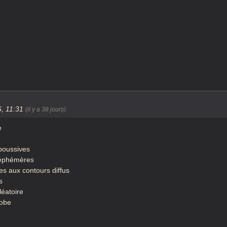
6, 11:31
(il y a 38 jours)
e
 poussives
 éphémères
es aux contours diffus
s
léatoire
lobe