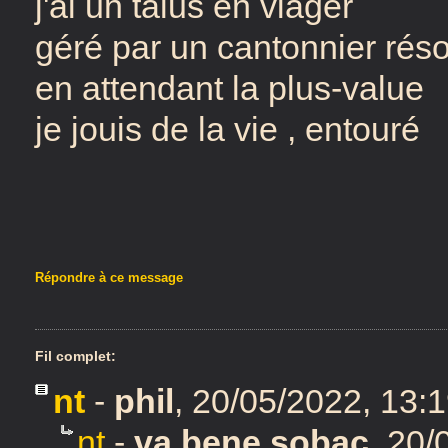
j'ai un talus en viager
géré par un cantonnier réso
en attendant la plus-value
je jouis de la vie , entouré
Répondre à ce message
Fil complet:
nt
-
phil
,
20/05/2022, 13:
nt
-
va bene sobac
,
20/