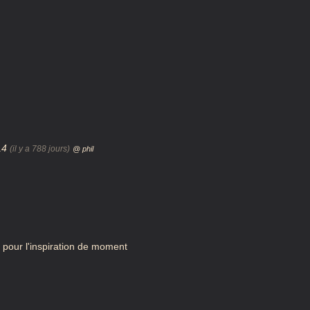
:14
(il y a 788 jours)
@ phil
te pour l'inspiration de moment