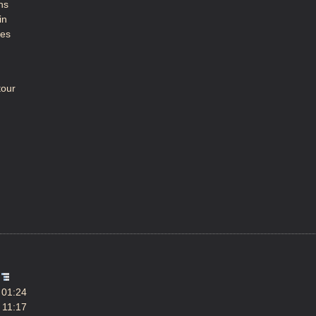
ns
in
tes
tour
9
 01:24
 11:17