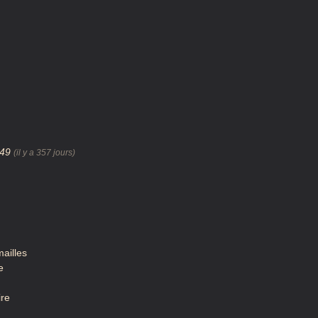
:49
(il y a 357 jours)
ailles
e
ire