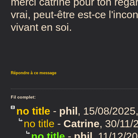
merci catrine pour ton regar
vrai, peut-être est-ce l'incon
vivant en soi.
Répondre à ce message
Fil complet:
no title
-
phil
,
15/08/2025
no title
-
Catrine
,
30/11/
no title
-
phil
,
11/12/20