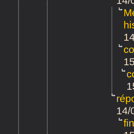
14/
Me
hi
14
co
15
c
1
rép
14/
fi