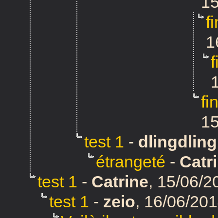
15
f
1
fi
15
test 1
-
dlingdling
étrangeté
-
Catr
test 1
-
Catrine
,
15/06/2
test 1
-
zeio
,
16/06/201