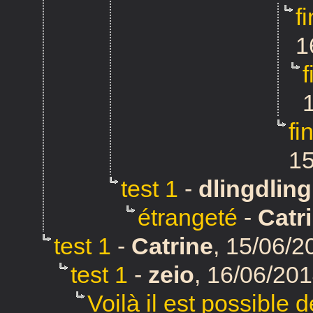
f
1
fi
15
test 1
-
dlingdling
étrangeté
-
Catr
test 1
-
Catrine
,
15/06/2
test 1
-
zeio
,
16/06/201
Voilà il est possible