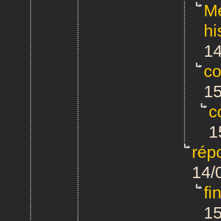
Me
hi
14
co
15
c
1
rép
14/
fi
15