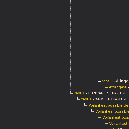
test 1
-
dlingd
étrangeté
test 1
-
Catrine
,
15/06/2014, 
test 1
-
zeio
,
16/06/2014,
Voilà il est possible 
Voilà il est possi
Voilà il est p
Voilà il es