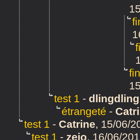
15
f
1
fi
15
test 1
-
dlingdling
étrangeté
-
Catr
test 1
-
Catrine
,
15/06/2
test 1
-
zeio
,
16/06/201