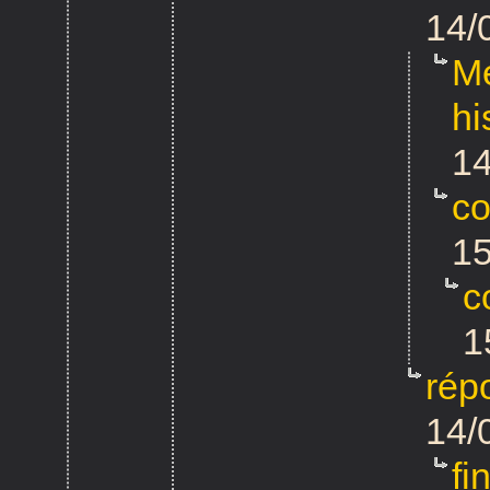
14/
Me
hi
14
co
15
c
1
rép
14/
fi